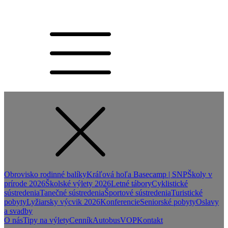
Obrovisko rodinné balíky
Kráľová hoľa Basecamp | SNP
Školy v
prírode 2026
Školské výlety 2026
Letné tábory
Cyklistické
sústredenia
Tanečné sústredenia
Športové sústredenia
Turistické
pobyty
Lyžiarsky výcvik 2026
Konferencie
Seniorské pobyty
Oslavy
a svadby
O nás
Tipy na výlety
Cenník
Autobus
VOP
Kontakt