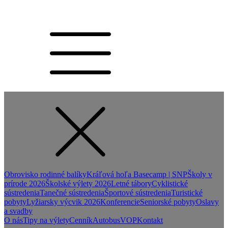
Obrovisko rodinné balíky
Kráľová hoľa Basecamp | SNP
Školy v
prírode 2026
Školské výlety 2026
Letné tábory
Cyklistické
sústredenia
Tanečné sústredenia
Športové sústredenia
Turistické
pobyty
Lyžiarsky výcvik 2026
Konferencie
Seniorské pobyty
Oslavy
a svadby
O nás
Tipy na výlety
Cenník
Autobus
VOP
Kontakt