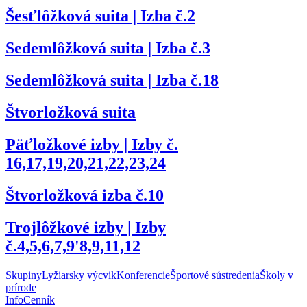
Šesťlôžková suita | Izba č.2
Sedemlôžková suita | Izba č.3
Sedemlôžková suita | Izba č.18
Štvorložková suita
Päťložkové izby | Izby č.
16,17,19,20,21,22,23,24
Štvorložková izba č.10
Trojlôžkové izby | Izby
č.4,5,6,7,9'8,9,11,12
Skupiny
Lyžiarsky výcvik
Konferencie
Športové sústredenia
Školy v
prírode
Info
Cenník